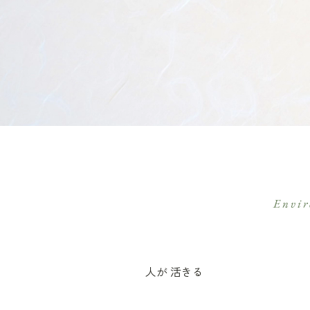
Envir
人が 活きる