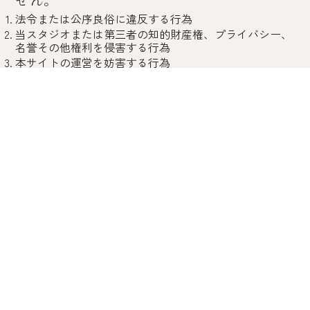
法令または公序良俗に違反する行為
当スタジオまたは第三者の知的財産権、プライバシー、
名誉その他権利を侵害する行為
本サイトの運営を妨害する行為
虚偽の情報を入力する行為
その他、当スタジオが不適切と判断する行為
第3条（知的財産権）
本サイトに掲載されているコンテンツ（画像、デザイン、テキ
スト、ロゴ等）は、当スタジオまたは正当な権利者に帰属しま
す。無断での複製・転載・改変等は禁止されています。
第4条（サービスの変更・停止）
当スタジオは、ユーザーに通知することなく、本サイトの内容
を変更または一時的に中断、もしくは永久に停止することがあ
ります。これにより生じた損害について、当スタジオは一切の
責任を負いません。
第5条（免責事項）
当スタジオは、本サイトの正確性、完全性、有用性につ